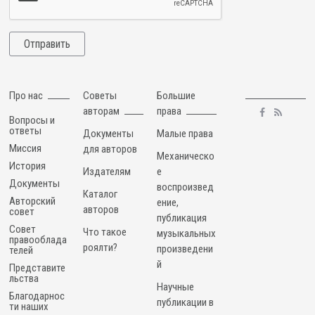
Про нас
Советы
Большие
авторам
права
Вопросы и
ответы
Документы
Малые права
Миссия
для авторов
Механическо
История
Издателям
е
Документы
воспроизвед
Каталог
Авторский
ение,
авторов
совет
публикация
Совет
Что такое
музыкальных
правооблада
роялти?
произведени
телей
й
Представите
льства
Научные
Благодарнос
публикации в
ти наших