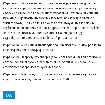
(Українська) Оголошення про проведення відкритих конкурсів для
визначення акредитованих організацій колективного управління у
сферах розширеного колективного управління «публічне виконання
музичних недраматичних творів з текстом і без тексту, включно з
тими творами, що включені до складу аудіовізуальних творів» та
«публічне сповіщення музичних недраматичних творів з текстом і без
тексту, включно з тими творами, що включені до складу
аудіовізуальних творів, крім кабельної ретрансляції»
(Українська) Мінекономіки виступає за цивілізований ринок роялті та
справедливу винагороду для авторів
(Українська) Запрошуємо авторів (або їх спадкоємців) для отримання
авторської винагороди в касі Державної організації «Українське
агентство з авторських та суміжних прав»
(Українська) Інформація щодо виплати авторської винагороди за
період загальнонаціонального карантину 2020 р.
FAQ