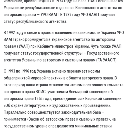
изменений, произошедших в 1974 году, на базе УЗАП основывается
Украинское республиканское отделение Всесоюзного агентства по
авторским правам — УРО ВААП. В 1989 году УРО ВААП получает
статус республиканского агентства.
В 1992 году в связи с провозглашением независимости Украины УРО
ВААП трансформируется в Украинское агентство по авторским
правам (УААП) при Кабинете министров Украины. Чуть позже УААП
получает статус государственной структуры — Государственного
агентства Украины по авторским и смежным правам (ГА УААСП).
С 1993 по 1996 год Украина активно перенимает нормы
общепринятой мировой практики в области авторского права. В
этот период наша страна становится членом постоянного комитета
авторского права ВОИС, участником Всемирной конвенции об
авторском праве 1952 года, присоединяется к Бернской конвенции
«Об охране литературных и художественных произведений».
Параллельно совершенствуется законодательная база —
принимается «Закон об авторском праве и смежных правах», на
государственном уровне определяются минимальные ставки