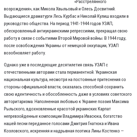
«Расстрелянного
возрождения», как Микола Хвыльовый и Олесь Досвитний.
Выдающиеся драматурги Лесь Курбас и Николай Кулиш входили в
руководство общества. На период 1941-1944 годов УЗАП,
обескровленный антиукраинскими репрессиями, прекращал свою
работу в связи с событиями Второй Мировой войны. В 1944 году,
после освобождения Украины от немецкой оккупации, УЗАП
возобновляет работу.
Однако уже в последующие десятилетия связь УЗАП с
отечественными авторами стала перманентной. Украинская
национальная культура, несмотря на постоянные притеснения со
стороны официальной власти, оказалась способной сохранить
свою идентичность и обособленность даже в условиях советского
авторитаризма. Наполненная любовью к Украине поэзия Максима
Рыльского, вдохновленные красотой украинских Карпат
непревзойденные композиции Владимира Ивасюка, богатство
нашей песни переданное голосами Дмитрия Гнатюка и Ивана
Козловского, искренняя и надрывная поэтика Лины Костенко —