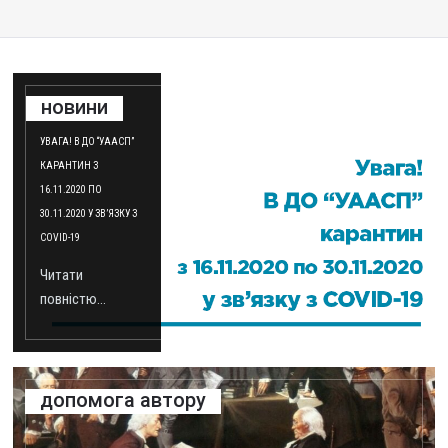
новини
УВАГА! В ДО “УААСП”
КАРАНТИН З
16.11.2020 ПО
30.11.2020 У ЗВ’ЯЗКУ З
COVID-19
Читати
повністю...
допомога автору