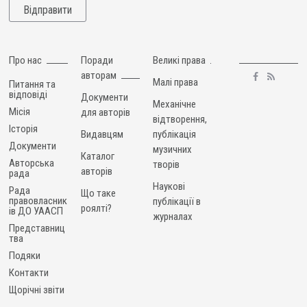
Про нас
Поради
Великі права
авторам
Малі права
Питання та
відповіді
Документи
Механічне
Місія
для авторів
відтворення,
Історія
Видавцям
публікація
Документи
музичних
Каталог
Авторська
творів
авторів
рада
Наукові
Рада
Що таке
правовласник
публікації в
роялті?
ів ДО УААСП
журналах
Представниц
тва
Подяки
Контакти
Щорічні звіти