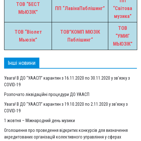
ПП
ТОВ “БЕСТ
ПП “ЛавінаПаблішинг”
“Світова
МЬЮЗІК”
музика”
ТОВ
ТОВ “Віолет
ТОВ”КОМП МЮЗІК
“УМИГ
Мьюзік”
Паблішинг
“
МЬЮЗІК”
Інші новини
Увага! В ДО “УААСП” карантин з 16.11.2020 по 30.11.2020 у зв’язку з
COVID-19
Розпочато ліквідаційні процедури ДО УААСП
Увага! В ДО “УААСП” карантин з 19.10.2020 по 2.11.2020 у зв’язку з
COVID-19
1 жовтня – Міжнародний день музики
Оголошення про проведення відкритих конкурсів для визначення
акредитованих організацій колективного управління у сферах