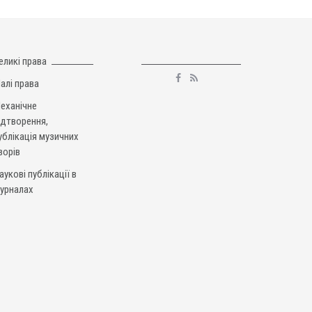
еликі права
алі права
еханічне
ідтворення,
ублікація музичних
ворів
аукові публікації в
урналах