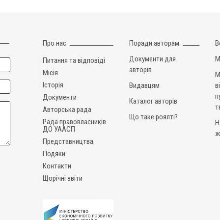
Про нас
Поради авторам
В
Документи для
М
Питання та відповіді
авторів
Місія
М
Історія
Видавцям
в
п
Документи
Каталог авторів
т
Авторська рада
Що таке роялті?
Рада правовласників
Н
ДО УААСП
ж
Представництва
Подяки
Контакти
Щорічні звіти