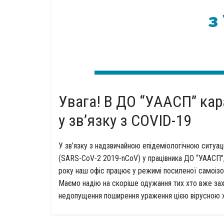
Увага! В ДО “УААСП” кар
у зв’язку з COVID-19
У зв’язку з надзвичайною епідеміологічною ситуац
(SARS-CoV-2 2019-nCoV) у працівника ДО “УААСП”
року наш офіс працює у режимі посиленої самоізол
Маємо надію на скоріше одужання тих хто вже зах
недопущення поширення ураження цією вірусною 