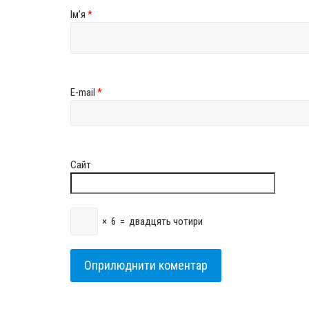
Ім’я
*
E-mail
*
Сайт
×
6
=
двадцять чотири