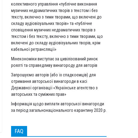
колективного управління «публічне виконання
музичних недраматичних творів з текстом і без
тексту, включно з тими творами, що включені до
складу аудіовізуальних творів» та «публічне
сповіщення музичних недраматичних творів з
текстом і без тексту, включно з тими творами, що
включені до складу аудіовізуальних творів, крім
кабельної ретрансляції»
Мінекономіки виступає за цивілізований ринок
роялті та справедливу винагороду для авторів
Запрошуємо авторів (або їх спадкоємців) для
отримання авторської винагороди в касі
Державної організації «Українське агентство з
авторських та суміжних прав»
Інформація щодо виплати авторської винагороди
за період загальнонаціонального карантину 2020 р.
FAQ