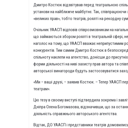
Дмитро Костюк відзвітував перед театральною спільн
установи на найближче майбутнє. Так, співпрацюючи 
«великих прав», тобто театрів, роялті на рекордну суму
Очільник УААСП відповів співрозмовникам на нагальні
що займаються збором роялті в театральній сфері, н
наголос на тому, що УААСП вважає неприпустимим р
конкурентів. Тим самим Дмитро Костюк в безпосередн
спільноту наклепи на агентство, донісши до присутні
форми діяльності на ниві захисту прав автора та співп
авторської винагороди будуть застосовуватися захо
«Ми – ваші друзі, – заявив Костюк. – Тепер УААСП п
театрам».
Цю тезу в своєму виступі підтвердила зокрема і завлі
Дніпра Олена Богомазова, відзначивши, що за остан
діяльність справжнього авторського агентства.
Відтак, ДО УААСП і представники театрів домовились