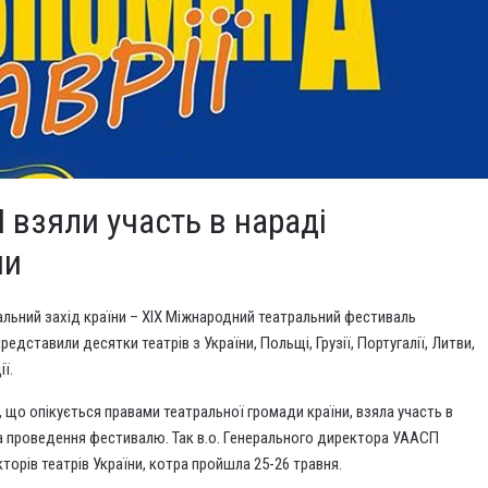
взяли участь в нараді
ни
альний захід країни – ХІХ Міжнародний театральний фестиваль
едставили десятки театрів з України, Польщі, Грузії, Португалії, Литви,
ії.
 що опікується правами театральної громади країни, взяла участь в
ла проведення фестивалю. Так в.о. Генерального директора УААСП
орів театрів України, котра пройшла 25-26 травня.