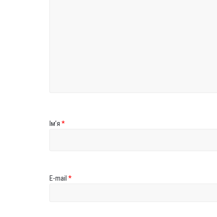
Ім’я
*
E-mail
*