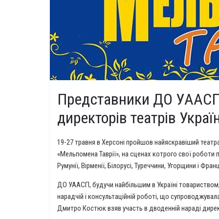
Представники ДО УААСП 
директорів театрів Украї
19-27 травня в Херсоні пройшов найяскравіший театр
«Мельпомена Таврії», на сценах котрого свої роботи пр
Румунії, Вірменії, Білорусі, Туреччини, Угорщини і Франц
ДО УААСП, будучи найбільшим в Україні товариством,
нарадчій і консультаційній роботі, що супроводжува
Дмитро Костюк взяв участь в дводенній нараді директ