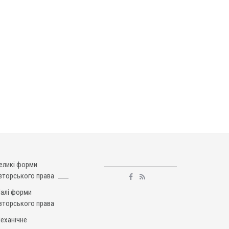
еликі форми
вторського права
алі форми
вторського права
еханічне