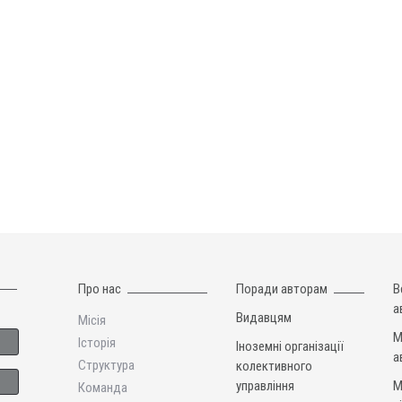
Про нас
Поради авторам
В
а
Видавцям
Місія
М
Історія
Іноземні організації
а
Структура
колективного
управління
М
Команда