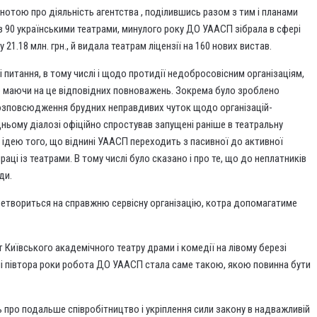
отою про діяльність агентства , поділившись разом з тим і планами
з 90 українськими театрами, минулого року ДО УААСП зібрала в сфері
 21.18 млн. грн., й видала театрам ліцензії на 160 нових вистав.
 питання, в тому числі і щодо протидії недобросовісним організаціям,
е маючи на це відповідних повноважень. Зокрема було зроблено
озповсюдження брудних неправдивих чуток щодо організацій-
ьому діалозі офіційно спростував запущені раніше в театральну
х ідею того, що віднині УААСП переходить з пасивної до активної
раці із театрами. В тому числі було сказано і про те, що до неплатників
ди.
еретвориться на справжню сервісну організацію, котра допомагатиме
т Київського академічного театру драми і комедії на лівому березі
ні півтора роки робота ДО УААСП стала саме такою, якою повинна бути
 про подальше співробітництво і укріплення сили закону в надважливій