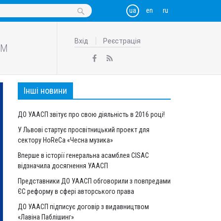
Вхід
Реєстрація
АМ
Інші новини
ДО УААСП звітує про свою діяльність в 2016 році!
У Львові стартує просвітницький проект для
сектору HoReCa «Чесна музика»
Вперше в історії генеральна асамблея CISAC
відзначила досягнення УААСП
Представники ДО УААСП обговорили з повпредами
ЄС реформу в сфері авторського права
ДО УААСП підписує договір з видавництвом
«Лавіна Паблішинг»