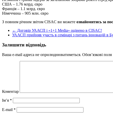
США – 1.76 млрд. євро
Франція – 1.1 млрд. євро
Німеччина – 905 млн. євро
З повним річним звітом CISAC ви можете
ознайомитись за по
←
Договір УААСП і «1+1 Media» оцінено в CISAC!
УААСП прийняв участь в семінарі з питань інновацій в 
Залишити відповідь
Ваша e-mail адреса не оприлюднюватиметься.
Обов’язкові поля
Коментар
Ім’я
*
E-mail
*