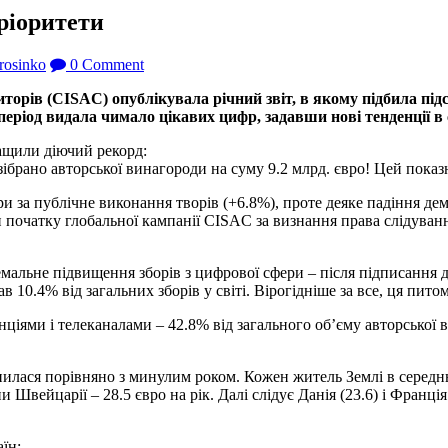
пріоритети
rosinko
0 Comment
орів (CISAC) опублікувала річний звіт, в якому підбила підс
період видала чимало цікавих цифр, задавши нові тенденції в
ращили діючий рекорд:
 зібрано авторської винагороди на суму 9.2 млрд. євро! Цей показ
 за публічне виконання творів (+6.8%), проте деяке падіння демо
початку глобальної кампанії CISAC за визнання права слідування
емальне підвищення зборів з цифрової сфери – після підписання
в 10.4% від загальних зборів у світі. Вірогідніше за все, ця пи
іями і телеканалами – 42.8% від загального об’єму авторської ви
нилася порівняно з минулим роком. Кожен житель Землі в середнь
 Швейцарії – 28.5 євро на рік. Далі слідує Данія (23.6) і Франція
аїн: