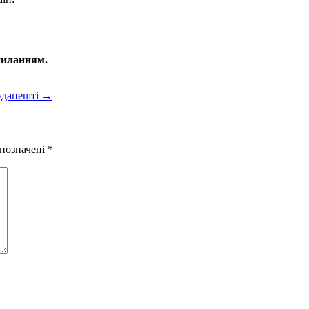
силанням.
Будапешті
→
 позначені
*