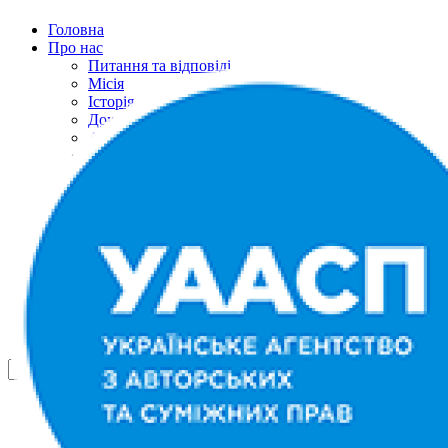
Головна
Про нас
Питання та відповіді
Місія
Історія
Документи
Авторська рада
Рада правовласників
Представнитство
Подяки
Контакти
Річні звіти
Новини
Контакти
Українська
English
Русский