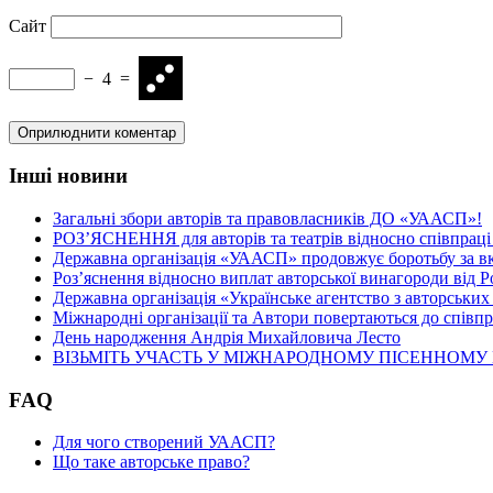
Сайт
−
4
=
Інші новини
Загальні збори авторів та правовласників ДО «УААСП»!
РОЗ’ЯСНЕННЯ для авторів та театрів відносно співпрац
Державна організація «УААСП» продовжує боротьбу за вк
Роз’яснення відносно виплат авторської винагороди від Р
Державна організація «Українське агентство з авторських
Міжнародні організації та Автори повертаються до спів
День народження Андрія Михайловича Лесто
ВІЗЬМІТЬ УЧАСТЬ У МІЖНАРОДНОМУ ПІСЕННОМУ
FAQ
Для чого створений УААСП?
Що таке авторське право?