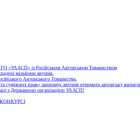
і ГО «УААСП» із Російським Авторським Товариством
радені мільйони авторів.
осійського Авторського Товариства.
 та суміжних прав» запрошує авторів отримати авторську винаго
праці з Державною організацією УААСП!
 КОНКУРСІ