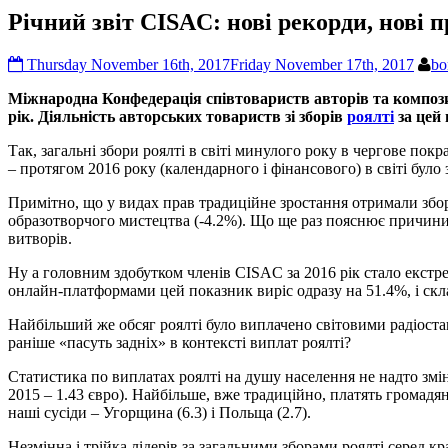
Річний звіт CISAC: нові рекорди, нові 
Thursday November 16th, 2017
Friday November 17th, 2017
bo
Міжнародна Конфедерація співтовариств авторів та композит
рік. Діяльність авторських товариств зі зборів
роялті
за цей 
Так, загальні збори роялті в світі минулого року в чергове пок
– протягом 2016 року (календарного і фінансового) в світі було
Примітно, що у видах прав традиційне зростання отримали збори
образотворчого мистецтва (-4.2%). Що ще раз пояснює причини 
витворів.
Ну а головним здобутком членів CISAC за 2016 рік стало екстр
онлайн-платформами цей показник виріс одразу на 51.4%, і скла
Найбільший же обсяг роялті було виплачено світовими радіостанц
раніше «пасуть задніх» в контексті виплат роялті?
Статистика по виплатах роялті на душу населення не надто змі
2015 – 1.43 євро). Найбільше, вже традиційно, платять громадяни
наші сусіди – Угорщина (6.3) і Польща (2.7).
Незмінна і трійка лідерів за загальними зборами роялті серед кр