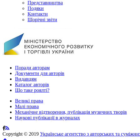
Представництва
Подяки
Контакти
Щорічні звіти
Поради авторам
Документи для авторів
Видавцям
Каталог авторів
Що таке роялті?
Великі права
Малі права
Механічне відтворення, публікація музичних творів
Наукові публікації в журналах
Copyright © 2019
Українське агентство з авторських та суміжни