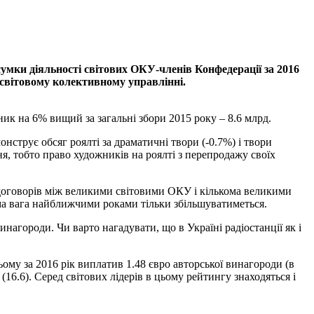
умки діяльності світових ОКУ-членів Конфедерації за 2016
 світовому колективному управлінні.
ник на 6% вищий за загальні збори 2015 року – 8.6 млрд.
нструє обсяг роялті за драматичні твори (-0.7%) і твори
, тобто право художників на роялті з перепродажу своїх
 договорів між великими світовими ОКУ і кількома великими
тома вага найближчими роками тільки збільшуватиметься.
нагороди. Чи варто нагадувати, що в Україні радіостанції як і
ому за 2016 рік виплатив 1.48 євро авторської винагороди (в
 (16.6). Серед світових лідерів в цьому рейтингу знаходяться і