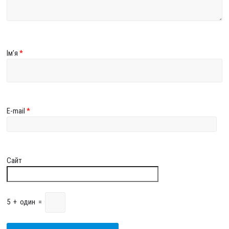
Ім’я
*
E-mail
*
Сайт
5
+
один
=