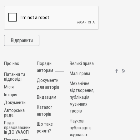
Про нас
Поради
Великі права
авторам
Малі права
Питання та
відповіді
Документи
Механічне
Місія
для авторів
відтворення,
Історія
Видавцям
публікація
Документи
музичних
Каталог
Авторська
творів
авторів
рада
Наукові
Рада
Що таке
правовласник
публікації в
роялті?
ів ДО УААСП
журналах