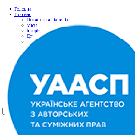
Головна
Про нас
Питання та відповіді
Місія
Історія
Документи
Авторська рада
Рада правовласників
Представнитство
Подяки
Контакти
Річні звіти
Новини
Контакти
Українська
English
Русский