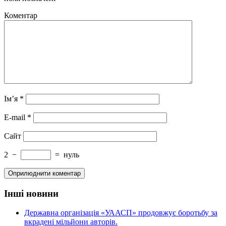
Коментар
Ім’я
*
E-mail
*
Сайт
2
−
=
нуль
Інші новини
Державна організація «УААСП» продовжує боротьбу за
вкрадені мільйони авторів.