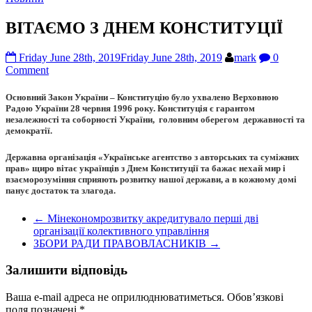
ВІТАЄМО З ДНЕМ КОНСТИТУЦІЇ
Friday June 28th, 2019
Friday June 28th, 2019
mark
0
Comment
Основний Закон України – Конституцію було ухвалено Верховною
Радою України 28 червня 1996 року. Конституція є гарантом
незалежності та соборності України, головним оберегом державності та
демократії.
Державна організація «Українське агентство з авторських та суміжних
прав»
щиро вітає українців з
Днем Конституції
та бажає нехай мир і
взаєморозуміння сприяють розвитку нашої держави, а в кожному домі
панує достаток та злагода.
←
Мінекономрозвитку акредитувало перші дві
організації колективного управління
ЗБОРИ РАДИ ПРАВОВЛАСНИКІВ
→
Залишити відповідь
Ваша e-mail адреса не оприлюднюватиметься.
Обов’язкові
поля позначені
*