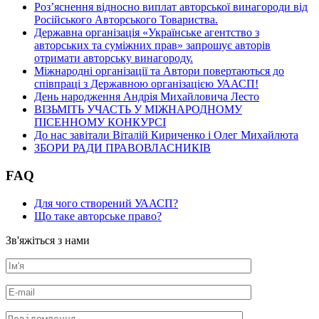
Роз’яснення відносно виплат авторської винагороди від
Російського Авторського Товариства.
Державна організація «Українське агентство з
авторських та суміжних прав» запрошує авторів
отримати авторську винагороду.
Міжнародні організації та Автори повертаються до
співпраці з Державною організацією УААСП!
День народження Андрія Михайловича Лесто
ВІЗЬМІТЬ УЧАСТЬ У МІЖНАРОДНОМУ
ПІСЕННОМУ КОНКУРСІ
До нас завітали Віталій Кириченко і Олег Михайлюта
ЗБОРИ РАДИ ПРАВОВЛАСНИКІВ
FAQ
Для чого створений УААСП?
Що таке авторське право?
Зв'яжіться з нами