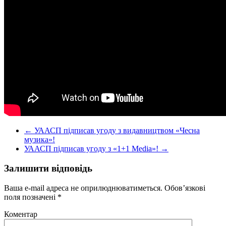
←
УААСП підписав угоду з видавництвом «Чесна
музика»!
УААСП підписав угоду з «1+1 Media»!
→
Залишити відповідь
Ваша e-mail адреса не оприлюднюватиметься.
Обов’язкові
поля позначені
*
Коментар