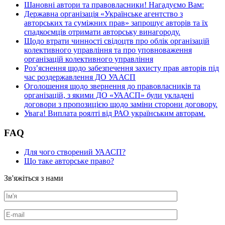
Шановні автори та правовласники! Нагадуємо Вам:
Державна організація «Українське агентство з
авторських та суміжних прав» запрошує авторів та їх
спадкоємців отримати авторську винагороду.
Щодо втрати чинності свідоцтв про облік організацій
колективного управління та про уповноваження
організацій колективного управління
Роз’яснення щодо забезпечення захисту прав авторів під
час роздержавлення ДО УААСП
Оголошення щодо звернення до правовласників та
організацій, з якими ДО «УААСП» були укладені
договори з пропозицією щодо заміни сторони договору.
Увага! Виплата роялті від РАО українським авторам.
FAQ
Для чого створений УААСП?
Що таке авторське право?
Зв'яжіться з нами