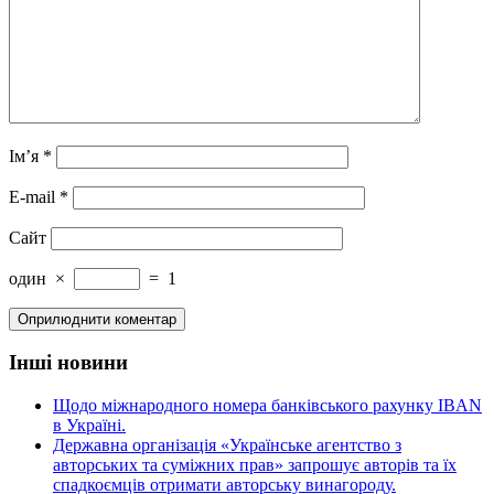
Ім’я
*
E-mail
*
Сайт
один
×
=
1
Інші новини
Щодо міжнародного номера банківського рахунку IBAN
в Україні.
Державна організація «Українське агентство з
авторських та суміжних прав» запрошує авторів та їх
спадкоємців отримати авторську винагороду.