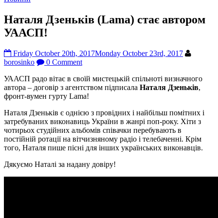
Наталя Дзеньків (Lama) стає автором
УААСП!
Friday October 20th, 2017
Monday October 23rd, 2017
borosinko
0 Comment
УААСП радо вітає в своїй мистецькій спільноті визначного
автора – договір з агентством підписала
Наталя Дзеньків
,
фронт-вумен гурту Lama!
Наталя Дзеньків є однією з провідних і найбільш помітних і
затребуваних виконавиць України в жанрі поп-року. Хіти з
чотирьох студійних альбомів співачки перебувають в
постійній ротації на вітчизняному радіо і телебаченні. Крім
того, Наталя пише пісні для інших українських виконавців.
Дякуємо Наталі за надану довіру!