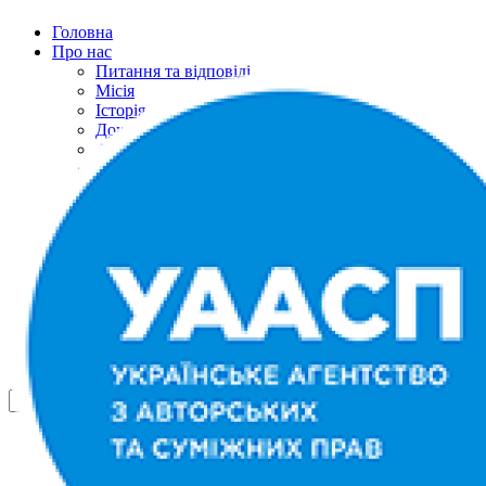
Головна
Про нас
Питання та відповіді
Місія
Історія
Документи
Авторська рада
Рада правовласників
Представнитство
Подяки
Контакти
Річні звіти
Новини
Контакти
Українська
English
Русский