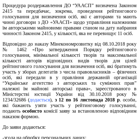
Процедура роздержавлення ДО “УААСП” визначена Законом
2415 та передбачає, зокрема, проведення рейтингового
голосування для визначення осіб, які є авторами та мають
чинні договори з ДО «УААСП» щодо управління належними
їм авторськими майновими правами станом на дату набрання
чинності Законом 2415, у кількості, яка не перевищує 11 осіб.
Відповідно до наказу Мінекономрозвитку від 08.10.2018 року
№ 1462 «Про затвердження Порядку рейтингового
голосування, мінімальної кількості творів та максимальної
кількості авторів відповідних видів творів для цілей
рейтингового голосування для визначення осіб, які братимуть
участь у зборах делегатів з числа правовласників – фізичних
осіб, які передали в у правління державній організації
“Українське агентство з авторських та суміжних прав”
належні їм майнові авторські права», зареєстрованого в
Міністерстві юстиції України від 30.10.2018 року №
1234/32686 (
додається
),
з 12 по 16 листопада 2018 р
. особи,
які бажають узяти участь у рейтинговому голосуванні,
подають
особисто
комісії заяву за встановленою відповідним
наказом формою.
До заяви додаються:
-згода на обробку персональних даних;