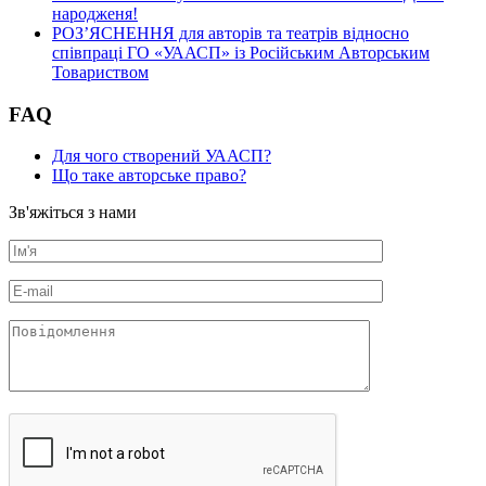
народженя!
РОЗ’ЯСНЕННЯ для авторів та театрів відносно
співпраці ГО «УААСП» із Російським Авторським
Товариством
FAQ
Для чого створений УААСП?
Що таке авторське право?
Зв'яжіться з нами