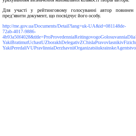
Для участі у рейтинговому голосуванні автор повинен
пред’явити документ, що посвідчує його особу.
http://me.gov.ua/Documents/Detail?lang=uk-UA&id=081148de-
72ab-4017-9886-
4b93a50f4028&title=ProProvedenniaReitingovogoGolosuvanniaDlia
YakiBratimutUchastUZborakhDelegativZChislaPravovlasnikivFizich
YakiPeredaliVUPravlinniaDerzhavniiOrganizatsiiukrainskeAgents