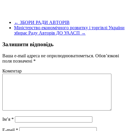
←
ЗБОРИ РАДИ АВТОРІВ
Міністерство економічного розвитку і торгівлі України
збирає Раду Авторів ДО УААСП
→
Залишити відповідь
Ваша e-mail адреса не оприлюднюватиметься.
Обов’язкові
поля позначені
*
Коментар
Ім’я
*
E-mail
*