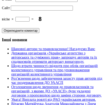
Сайт
вісім
×
=
Інші новини
Шановні автори та правовласники! Нагадуємо Вам:
Державна організація «Українське агентство з
авторських та суміжних прав» запрошує авторів та їх
спадкоємців отримати авторську винагороду.
Щодо втрати чинності свідоцтв про облік організацій
колективного управління та про уповноваження
організацій колективного управління
Роз’яснення щодо забезпечення захисту прав авторів під
час роздержавлення ДО УААСП
Оголошення щодо звернення до правовласників та
організацій, з якими ДО «УААСП» були укладені
договори з пропозицією щодо заміни сторони договору.
Увага! Виплата роялті від РАО українським авторам.
Вітаємо Матвійчука Анатолія Миколайовича з Днем