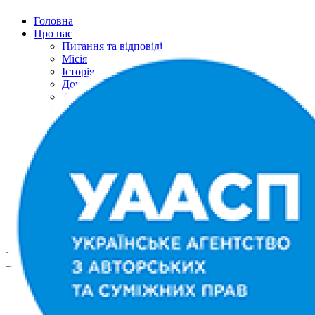
Головна
Про нас
Питання та відповіді
Місія
Історія
Документи
Авторська рада
Рада правовласників
Представнитство
Подяки
Контакти
Річні звіти
Новини
Контакти
Українська
English
Русский