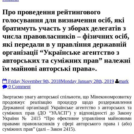
Про проведення рейтингового
голосування для визначення осіб, які
братимуть участь у зборах делегатів з
числа правовласників – фізичних осіб,
які передали в у правління державній
організації “Українське агентство з
авторських та суміжних прав” належні
їм майнові авторські права».
Friday November 9th, 2018
Monday January 28th, 2019
mark
0 Comment
Звертаємо увагу авторської спільноти, що Мінекономрозвитку
продовжує реалізацію процедур щодо роздержавлення
Державної організації Українське агентство з авторських та
суміжних прав (ДО “УААСП”) у відповідності до Закону
України № 2415 “Про ефективне управління майновими
правами правовласників у сфері авторського права і (або)
суміжних прав” (далі – Закон 2415).