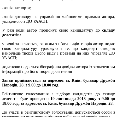
-копія паспорта;
-копія договору на управління майновими правами автора,
укладеного з ДО УААСП.
У разі коли автор пропонує свою кандидатуру до
складу
делегатів:
у заяві зазначається, за яким з п’яти видів творів автор подає
свою кандидатуру, ураховуючи те, що кандидат створив
найбільше творів цього виду і правами на них управляє ДО
УААСП;
додатково подається біографічна довідка автора із зазначенням
інформації про його творчі досягнення
Заяви приймаються за адресою: м. Київ, бульвар Дружби
Народів, 28, з 9.00 до 18.00 год.
Рейтингове голосування з відбору кандидатів до складу
делегатів буде проведено
19 листопада 2018 року з 9.00 до
18.00 год.
за адресою: м. Київ, бульвар Дружби Народів, 28.
До участі в рейтинговому голосуванні допускаються особи з
урахуванням визначення мінімальної кількості творів автора.