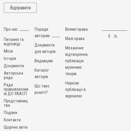
Про нас
Поради
Великі права
авторам
Малі права
Питання та
відповіді
Документи
Механічне
Місія
для авторів
відтворення,
Історія
Видавцям
публікація
Документи
музичних
Каталог
Авторська
творів
авторів
рада
Наукові
Рада
Що таке
правовласник
публікації в
роялті?
ів ДО УААСП
журналах
Представниц
тва
Подяки
Контакти
Щорічні звіти