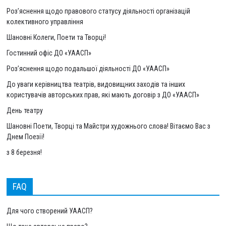
Роз’яснення щодо правового статусу діяльності організацій
колективного управління
Шановні Колеги, Поети та Творці!
Гостинний офіс ДО «УААСП»
Роз’яснення щодо подальшої діяльності ДО «УААСП»
До уваги керівництва театрів, видовищних заходів та інших
користувачів авторських прав, які мають договір з ДО «УААСП»
День театру
Шановні Поети, Творці та Майстри художнього слова! Вітаємо Вас з
Днем Поезії!
з 8 березня!
FAQ
Для чого створений УААСП?