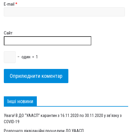
E-mail
*
Сайт
−
один
=
1
Інші новини
Увага! В ДО “УААСП” карантин з 16.11.2020 по 30.11.2020 у зв’язку з
COVID-19
Розпочато ліквідаційні процедури ДО УААСП