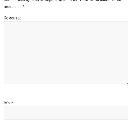
позначені
*
Коментар
Ім’я
*