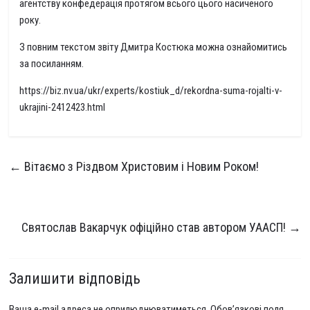
агентству конфедерація протягом всього цього насиченого
року.
З повним текстом звіту Дмитра Костюка можна ознайомитись
за посиланням.
https://biz.nv.ua/ukr/experts/kostiuk_d/rekordna-suma-rojalti-v-
ukrajini-2412423.html
←
Вітаємо з Різдвом Христовим і Новим Роком!
Святослав Вакарчук офіційно став автором УААСП!
→
Залишити відповідь
Ваша e-mail адреса не оприлюднюватиметься.
Обов’язкові поля