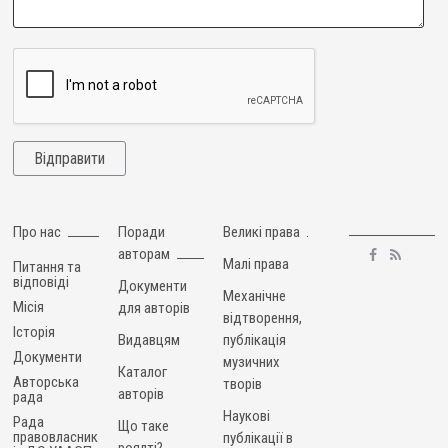
Про нас
Поради
Великі права
авторам
Малі права
Питання та
відповіді
Документи
Механічне
Місія
для авторів
відтворення,
Історія
Видавцям
публікація
Документи
музичних
Каталог
Авторська
творів
авторів
рада
Наукові
Рада
Що таке
правовласник
публікації в
роялті?