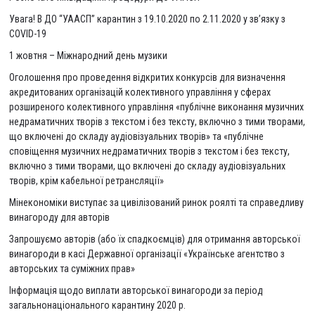
Увага! В ДО “УААСП” карантин з 19.10.2020 по 2.11.2020 у зв’язку з
COVID-19
1 жовтня – Міжнародний день музики
Оголошення про проведення відкритих конкурсів для визначення
акредитованих організацій колективного управління у сферах
розширеного колективного управління «публічне виконання музичних
недраматичних творів з текстом і без тексту, включно з тими творами,
що включені до складу аудіовізуальних творів» та «публічне
сповіщення музичних недраматичних творів з текстом і без тексту,
включно з тими творами, що включені до складу аудіовізуальних
творів, крім кабельної ретрансляції»
Мінекономіки виступає за цивілізований ринок роялті та справедливу
винагороду для авторів
Запрошуємо авторів (або їх спадкоємців) для отримання авторської
винагороди в касі Державної організації «Українське агентство з
авторських та суміжних прав»
Інформація щодо виплати авторської винагороди за період
загальнонаціонального карантину 2020 р.