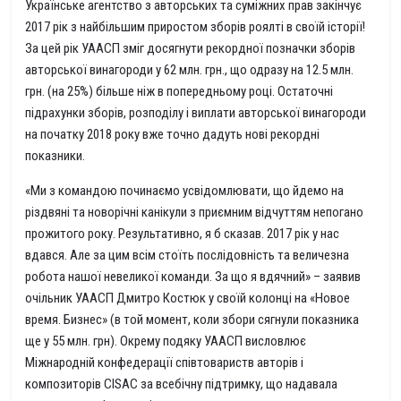
Українське агентство з авторських та суміжних прав закінчує
2017 рік з найбільшим приростом зборів роялті в своїй історії!
За цей рік УААСП зміг досягнути рекордної позначки зборів
авторської винагороди у 62 млн. грн., що одразу на 12.5 млн.
грн. (на 25%) більше ніж в попередньому році. Остаточні
підрахунки зборів, розподілу і виплати авторської винагороди
на початку 2018 року вже точно дадуть нові рекордні
показники.
«Ми з командою починаємо усвідомлювати, що йдемо на
різдвяні та новорічні канікули з приємним відчуттям непогано
прожитого року. Результативно, я б сказав. 2017 рік у нас
вдався. Але за цим всім стоїть послідовність та величезна
робота нашої невеликої команди. За що я вдячний» – заявив
очільник УААСП Дмитро Костюк у своїй колонці на «Новое
время. Бизнес» (в той момент, коли збори сягнули показника
ще у 55 млн. грн). Окрему подяку УААСП висловлює
Міжнародній конфедерації співтовариств авторів і
композиторів CISAC за всебічну підтримку, що надавала